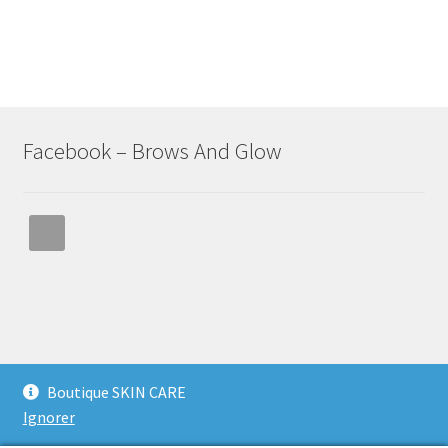
Facebook – Brows And Glow
© Brows and glow bar - Tahiti 2026
Boutique SKIN CARE
Built with WooCommerce
.
Ignorer