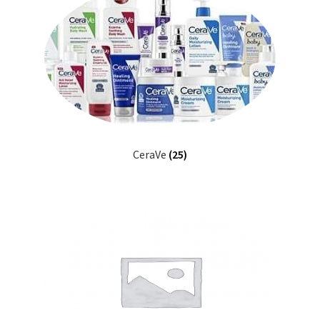
Panier
Services
Validation de la commande
CeraVe
(25)