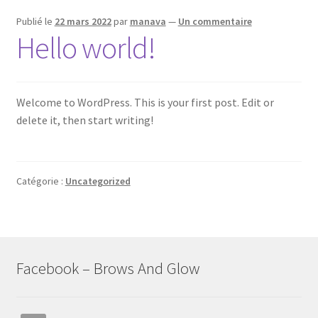
Panier
Publié le
22 mars 2022
par
manava
—
Un commentaire
Hello world!
Services
Validation de la commande
Welcome to WordPress. This is your first post. Edit or
delete it, then start writing!
Catégorie :
Uncategorized
Facebook – Brows And Glow