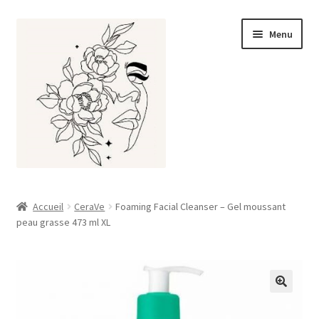
Aller
Aller
Menu
à
au
la
contenu
navigation
Accueil
Accueil
CeraVe
Foaming Facial Cleanser – Gel moussant
peau grasse 473 ml XL
À propos
Boutique
Mon compte
🔍