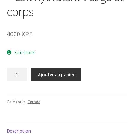
corps
4000
XPF
3 en stock
quantité
Ajouter au panier
de
Daily
Moisturizing
Lotion
Catégorie :
CeraVe
-
Lait
hydratant
Description
visage