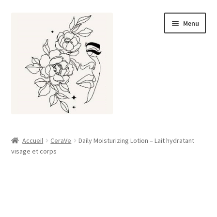
Aller
Aller
Menu
à
au
la
contenu
navigation
Accueil
Accueil
CeraVe
Daily Moisturizing Lotion – Lait hydratant
visage et corps
À propos
Boutique
Mon compte