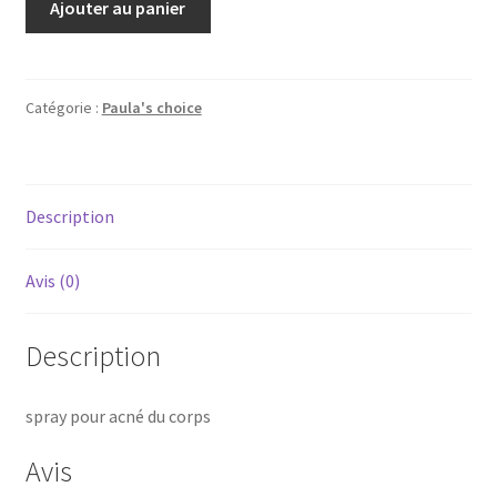
Ajouter au panier
de
Paula's
choice
acne
Catégorie :
Paula's choice
body
spray
Description
Avis (0)
Description
spray pour acné du corps
Avis