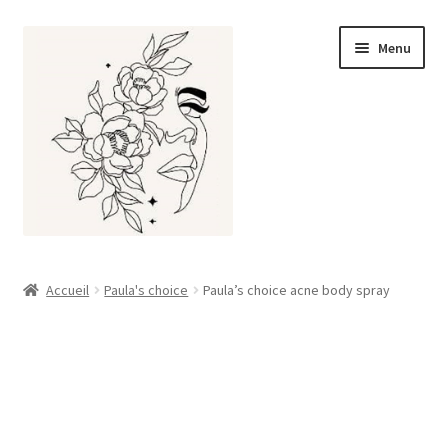
Aller
Aller
Menu
à
au
la
contenu
navigation
Accueil
Accueil
Paula's choice
Paula’s choice acne body spray
À propos
Boutique
Mon compte