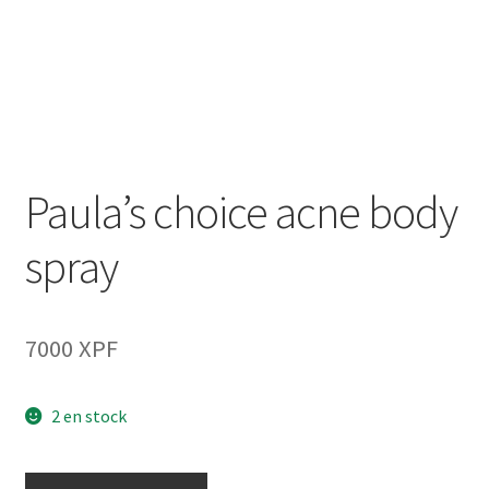
Paula’s choice acne body
spray
7000
XPF
2 en stock
quantité