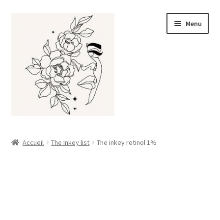
Aller
Aller
Menu
à
au
la
contenu
navigation
Accueil
Accueil
The Inkey list
The inkey retinol 1%
À propos
Boutique
Mon compte