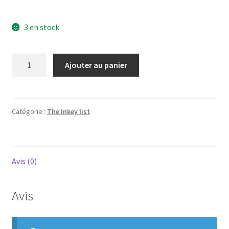
3 en stock
quantité
Ajouter au panier
de
The
inkey
retinol
Catégorie :
The Inkey list
1%
Avis (0)
Avis